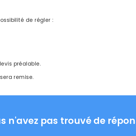
sibilité de régler :
evis préalable.
 sera remise.
s n'avez pas trouvé de répon