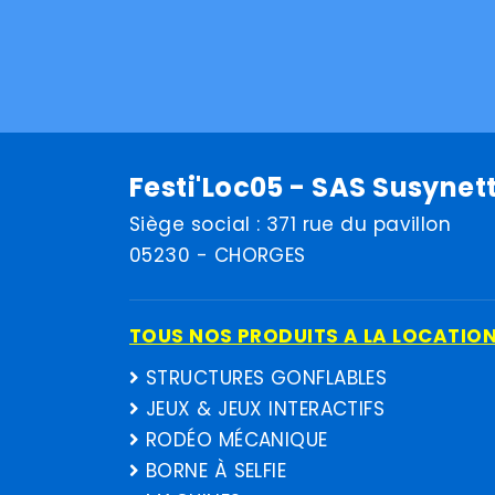
Festi'Loc05 - SAS Susynet
Siège social : 371 rue du pavillon
05230 - CHORGES
TOUS NOS PRODUITS A LA LOCATIO
STRUCTURES GONFLABLES
JEUX & JEUX INTERACTIFS
RODÉO MÉCANIQUE
BORNE À SELFIE